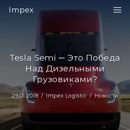
Impex
Tesla Semi ─ Это Победа
Над Дизельными
Грузовиками?
29.01.2018
Impex Logistic
Новости