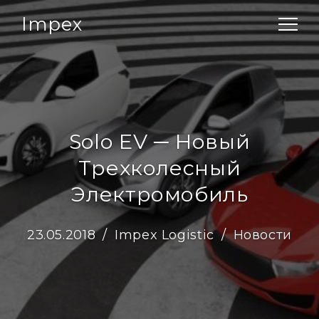
Impex
Solo EV ─ Новый
Трехколесный
Электромобиль
23.05.2018
Impex Logistic
Новости